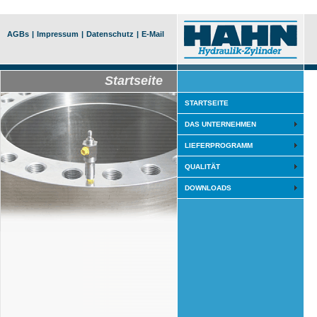
AGBs
|
Impressum
|
Datenschutz
|
E-Mail
Startseite
STARTSEITE
DAS UNTERNEHMEN
LIEFERPROGRAMM
QUALITÄT
DOWNLOADS